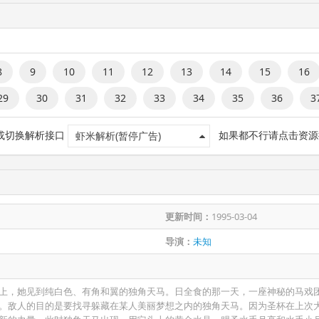
8
9
10
11
12
13
14
15
16
29
30
31
32
33
34
35
36
3
 或切换解析接口
如果都不行请点击资源
虾米解析(暂停广告)
更新时间：
1995-03-04
导演：
未知
上，她见到纯白色、有角和翼的独角天马。日全食的那一天，一座神秘的马戏
。敌人的目的是要找寻躲藏在某人美丽梦想之内的独角天马。因为圣杯在上次