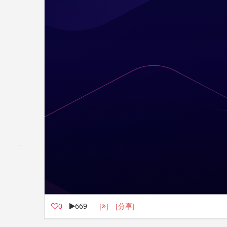
0
669
[
]
[分享]