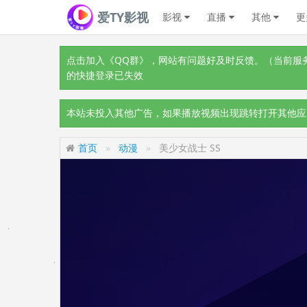
爱TY影视
影视
直播
其他
更
点击加入《QQ群》
，网站有问题好及时反馈。（当前服务器
的快捷登录已失效
本站未投入其他广告，如果播放视频出现跳转打开其他应
首页
动漫
美少女战士 SS