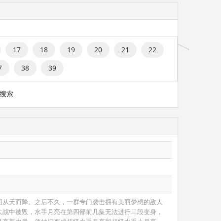
17
18
19
20
21
22
7
38
39
搜索
团从天而降。之后不久，一群专门袭击拥有美丽梦想的敌人
大战中被毁，水手月亮在第四部前几集无法进行二段变身，