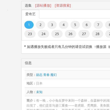
选集
[源站播放]
[资源搜索]
爱奇艺
1
2
3
4
5
6
7
23
24
25
26
27
28
* 如遇播放失败或者只有几分钟的请尝试切换 ↑播放源
信息
类型：
励志
青春
魔幻
地区：
日本
人物：
未知
简介：
有一晚，小小兔在梦中来到一个森林，在森林中的湖
出现了，他们是亚马逊三重奏——老虎眼、秃鹰眼、美鱼眼