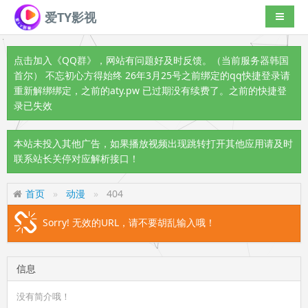
爱TY影视
导航切
点击加入《QQ群》
，网站有问题好及时反馈。（当前服务器韩国
首尔） 不忘初心方得始终 26年3月25号之前绑定的qq快捷登录请
重新解绑绑定，之前的aty.pw 已过期没有续费了。之前的快捷登
录已失效
本站未投入其他广告，如果播放视频出现跳转打开其他应用请及时
联系站长关停对应解析接口！
首页
动漫
404
Sorry! 无效的URL，请不要胡乱输入哦！
信息
没有简介哦！