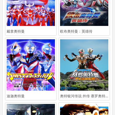
戴拿奥特曼
欧布奥特曼：英雄传
迪迦奥特曼
奥特银河传说 外传 赛罗奥特曼VS黑暗洛普斯赛罗：STAGE 2 赛罗的决死之战撞