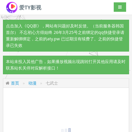
爱TY影视
导航切
点击加入《QQ群》
，网站有问题好及时反馈。（当前服务器韩国
首尔） 不忘初心方得始终 26年3月25号之前绑定的qq快捷登录请
重新解绑绑定，之前的aty.pw 已过期没有续费了。之前的快捷登
录已失效
本站未投入其他广告，如果播放视频出现跳转打开其他应用请及时
联系站长关停对应解析接口！
首页
动漫
七武士