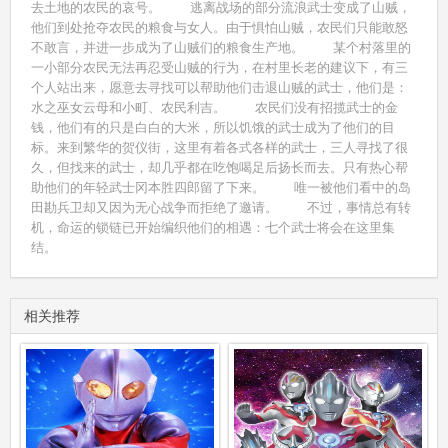
去土地的农民的哀号。 逃离战场的部分流浪武士变成了山贼，
他们到处抢夺农民的粮食与女人。由于惧怕山贼，农民们只能敢怒
不敢言，并进一步成为了山贼们的粮食生产地。 某个村落里的
一小部分农民无法再忍受山贼的行为，在村里长老的建议下，有三
个人站出来，愿意去寻找可以帮助他们击退山贼的武士，他们是：
水之巫女云母和小町、农民利吉。 农民们没有招揽武士的金
钱，他们有的只是白白的大米，所以饥饿的武士成为了他们的目
标。来到繁华的贺仪街，这里有着各式各样的武士，三人寻找了很
久，但找来的武士，却几乎都在吃饱喝足后扬长而去。只有热心帮
助他们的年轻武士冈本胜四郎留了下来。 唯一被他们看中的岛
田勘兵卫却又因为无心战争而拒绝了邀请。 不过，事情总有转
机，命运的锁链已开始编织他们的相遇：七个武士将会在这里集
结。
相关推荐