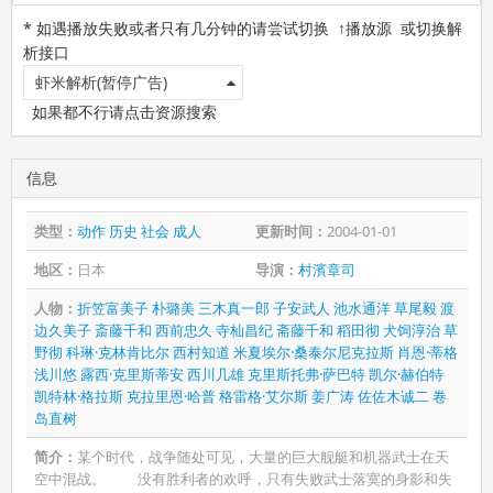
* 如遇播放失败或者只有几分钟的请尝试切换 ↑播放源 或切换解
析接口
虾米解析(暂停广告)
如果都不行请点击资源搜索
信息
类型：
动作
历史
社会
成人
更新时间：
2004-01-01
地区：
日本
导演：
村濱章司
人物：
折笠富美子
朴璐美
三木真一郎
子安武人
池水通洋
草尾毅
渡
边久美子
斎藤千和
西前忠久
寺杣昌纪
斋藤千和
稻田彻
犬饲淳治
草
野彻
科琳·克林肯比尔
西村知道
米夏埃尔·桑泰尔尼克拉斯
肖恩·蒂格
浅川悠
露西·克里斯蒂安
西川几雄
克里斯托弗·萨巴特
凯尔·赫伯特
凯特林·格拉斯
克拉里恩·哈普
格雷格·艾尔斯
姜广涛
佐佐木诚二
卷
岛直树
简介：
某个时代，战争随处可见，大量的巨大舰艇和机器武士在天
空中混战。 没有胜利者的欢呼，只有失败武士落寞的身影和失