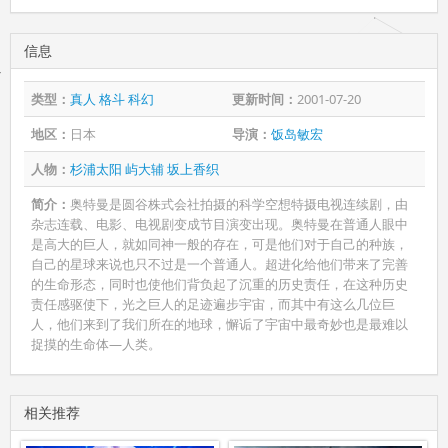
信息
类型：
真人
格斗
科幻
更新时间：
2001-07-20
地区：
日本
导演：
饭岛敏宏
人物：
杉浦太阳
屿大辅
坂上香织
简介：
奥特曼是圆谷株式会社拍摄的科学空想特摄电视连续剧，由
杂志连载、电影、电视剧变成节目演变出现。奥特曼在普通人眼中
是高大的巨人，就如同神一般的存在，可是他们对于自己的种族，
自己的星球来说也只不过是一个普通人。超进化给他们带来了完善
的生命形态，同时也使他们背负起了沉重的历史责任，在这种历史
责任感驱使下，光之巨人的足迹遍步宇宙，而其中有这么几位巨
人，他们来到了我们所在的地球，懈诟了宇宙中最奇妙也是最难以
捉摸的生命体―人类。
相关推荐