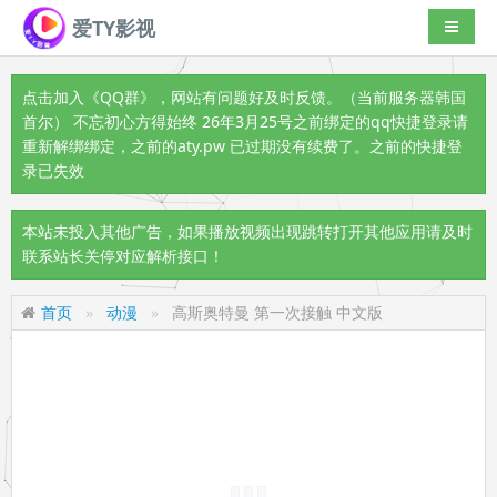
爱TY影视
导航切
点击加入《QQ群》
，网站有问题好及时反馈。（当前服务器韩国
首尔） 不忘初心方得始终 26年3月25号之前绑定的qq快捷登录请
重新解绑绑定，之前的aty.pw 已过期没有续费了。之前的快捷登
录已失效
本站未投入其他广告，如果播放视频出现跳转打开其他应用请及时
联系站长关停对应解析接口！
首页
动漫
高斯奥特曼 第一次接触 中文版