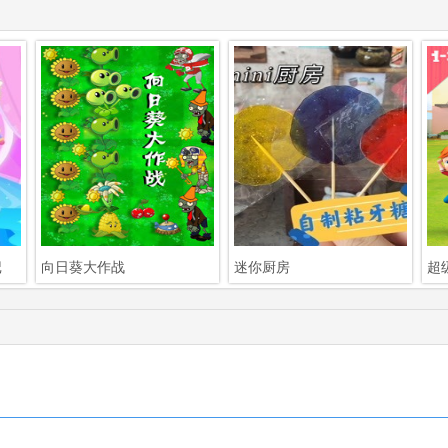
记
向日葵大作战
迷你厨房
超