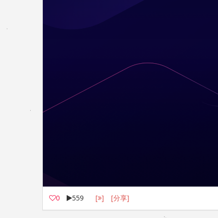
0
559
[
]
[分享]