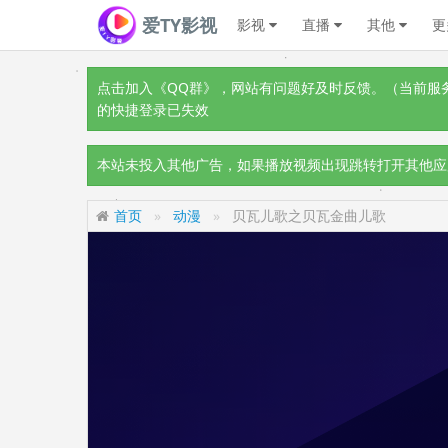
爱TY影视
影视
直播
其他
更
点击加入《QQ群》
，网站有问题好及时反馈。（当前服务器
的快捷登录已失效
本站未投入其他广告，如果播放视频出现跳转打开其他应
首页
动漫
贝瓦儿歌之贝瓦金曲儿歌