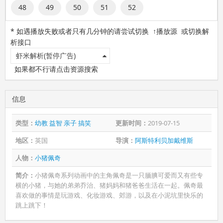
48
49
50
51
52
* 如遇播放失败或者只有几分钟的请尝试切换 ↑播放源 或切换解
析接口
虾米解析(暂停广告)
如果都不行请点击资源搜索
信息
类型：
幼教
益智
亲子
搞笑
更新时间：
2019-07-15
地区：
英国
导演：
阿斯特利贝加戴维斯
人物：
小猪佩奇
简介：
小猪佩奇系列动画中的主角佩奇是一只腼腆可爱而又有些专
横的小猪，与她的弟弟乔治、猪妈妈和猪爸爸生活在一起。佩奇最
喜欢做的事情是玩游戏、化妆游戏、郊游，以及在小泥坑里快乐的
跳上跳下！