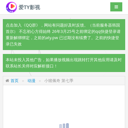
爱TY影视
导航切
点击加入《QQ群》
，网站有问题好及时反馈。（当前服务器韩国
首尔） 不忘初心方得始终 26年3月25号之前绑定的qq快捷登录请
重新解绑绑定，之前的aty.pw 已过期没有续费了。之前的快捷登
录已失效
本站未投入其他广告，如果播放视频出现跳转打开其他应用请及时
联系站长关停对应解析接口！
首页
动漫
小猪佩奇 第七季