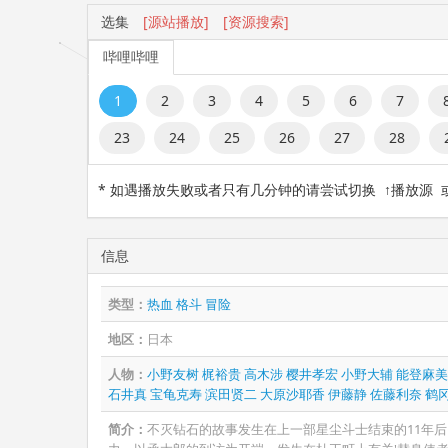
选集
[源站播放]
[资源搜索]
哔哩哔哩
1
2
3
4
5
6
7
23
24
25
26
27
28
* 如遇播放失败或者只有几分钟的请尝试切换 ↑播放源
信息
类型：
热血
格斗
冒险
地区：
日本
人物：
小野友树
梶裕贵
高木涉
樱井孝宏
小野大辅
能登麻美
石井真
宝龟克寿
滨田贤二
大原沙耶香
伊藤静
佐藤利奈
鹤
简介：
不灭钻石的故事发生在上一部星尘斗士结束的11年后