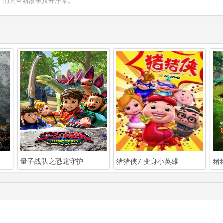
"们的全新故事拉开序幕。
量子战队之恐龙守护
猪猪侠7 变身小英雄
猪