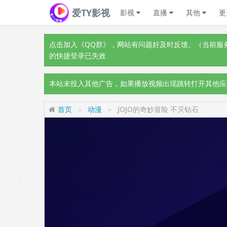
爱TY影视
影视
直播
其他
更
点击加入《QQ群》
，网站有问题好及时反馈。（当前服务器
的快捷登录已失效
本站未投入其他广告，如果播放视频出现跳转打开其他应
首页
动漫
JOJO的奇妙冒险 不灭钻石