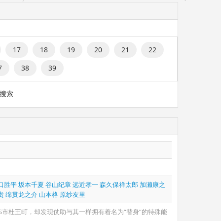
17
18
19
20
21
22
7
38
39
搜索
口胜平
坂本千夏
谷山纪章
远近孝一
森久保祥太郎
加濑康之
贵
绵贯龙之介
山本格
原纱友里
S市杜王町，却发现仗助与其一样拥有着名为“替身”的特殊能