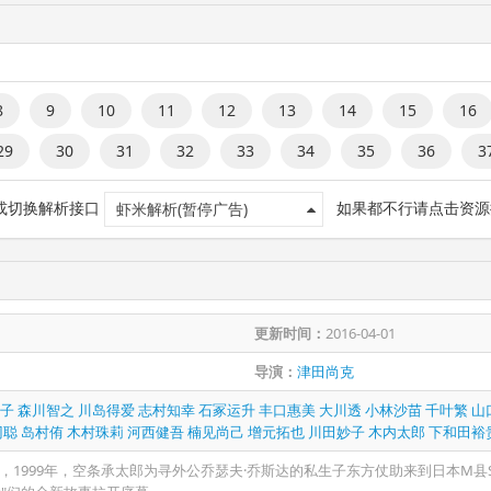
8
9
10
11
12
13
14
15
16
29
30
31
32
33
34
35
36
3
 或切换解析接口
如果都不行请点击资源
虾米解析(暂停广告)
更新时间：
2016-04-01
导演：
津田尚克
子
森川智之
川岛得爱
志村知幸
石冢运升
丰口惠美
大川透
小林沙苗
千叶繁
山
冈聪
岛村侑
木村珠莉
河西健吾
楠见尚己
增元拓也
川田妙子
木内太郎
下和田裕
，1999年，空条承太郎为寻外公乔瑟夫·乔斯达的私生子东方仗助来到日本M县