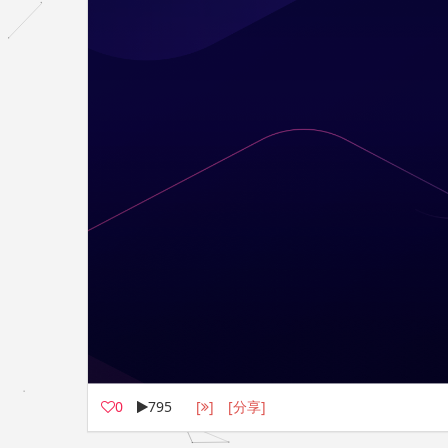
0
795
[
]
[分享]