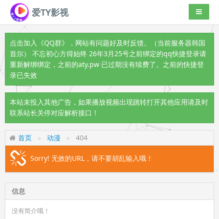
爱TY影视
导航切
点击加入《QQ群》
，网站有问题好及时反馈。（当前服务器韩国
首尔） 不忘初心方得始终 26年3月25号之前绑定的qq快捷登录请
重新解绑绑定，之前的aty.pw 已过期没有续费了。之前的快捷登
录已失效
本站未投入其他广告，如果播放视频出现跳转打开其他应用请及时
联系站长关停对应解析接口！
首页
动漫
404
Sorry! 无效的URL，请不要胡乱输入哦！
信息
没有简介哦！