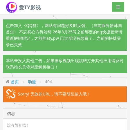
爱TY影视
导航切
点击加入《QQ群》
，网站有问题好及时反馈。（当前服务器韩国
首尔） 不忘初心方得始终 26年3月25号之前绑定的qq快捷登录请
重新解绑绑定，之前的aty.pw 已过期没有续费了。之前的快捷登
录已失效
本站未投入其他广告，如果播放视频出现跳转打开其他应用请及时
联系站长关停对应解析接口！
首页
动漫
404
Sorry! 无效的URL，请不要胡乱输入哦！
信息
没有简介哦！