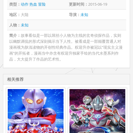
类型：
动作
热血
冒险
更新时间：
2015-06-19
地区：
大陆
导演：
未知
人物：
未知
简介：
故事看似是一部以屌丝小人物为主线的玄奇侦探作品，实则
以幽默调侃的形式深刻揭示当下人性。被看成是一部颠覆普通人对
漫画视为肤浅读物的开创性经典作品。权迎升亦被冠以“现实主义漫
画”的开拓者，漫画当中亦含有权迎升独家手绘的当代水墨系列作
品，大大提升了作品的艺术性。
相关推荐