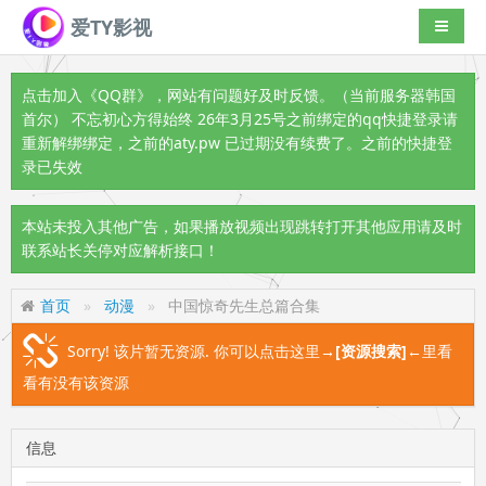
爱TY影视
导航切
点击加入《QQ群》
，网站有问题好及时反馈。（当前服务器韩国
首尔） 不忘初心方得始终 26年3月25号之前绑定的qq快捷登录请
重新解绑绑定，之前的aty.pw 已过期没有续费了。之前的快捷登
录已失效
本站未投入其他广告，如果播放视频出现跳转打开其他应用请及时
联系站长关停对应解析接口！
首页
动漫
中国惊奇先生总篇合集
Sorry! 该片暂无资源. 你可以点击这里
→[资源搜索]←
里看
看有没有该资源
信息