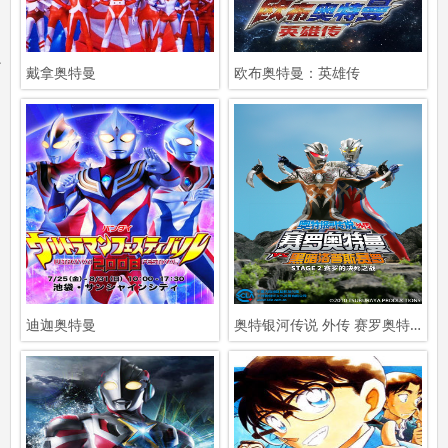
戴拿奥特曼
欧布奥特曼：英雄传
迪迦奥特曼
奥特银河传说 外传 赛罗奥特曼VS黑暗洛普斯赛罗：STAGE 2 赛罗的决死之战撞