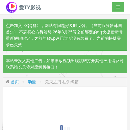
爱TY影视
导航切
点击加入《QQ群》
，网站有问题好及时反馈。（当前服务器韩国
首尔） 不忘初心方得始终 26年3月25号之前绑定的qq快捷登录请
重新解绑绑定，之前的aty.pw 已过期没有续费了。之前的快捷登
录已失效
本站未投入其他广告，如果播放视频出现跳转打开其他应用请及时
联系站长关停对应解析接口！
首页
动漫
鬼灭之刃 柱训练篇