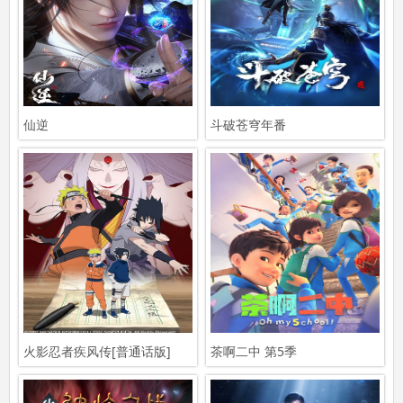
仙逆
斗破苍穹年番
火影忍者疾风传[普通话版]
茶啊二中 第5季