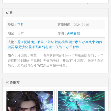
信息
类型：
正片
更新时间：
2024-01-01
地区：
日本
导演：
外崎春雄
人物：
花江夏树
鬼头明里
下野纮
松冈祯丞
樱井孝宏
小西克幸
河西
健吾
早见沙织
花泽香菜
铃村健一
关智一
杉田智和
简介：
柱训练，开幕——鬼杀队最强的剑士“柱”与鬼杀队员们，为了
迎接即将到来的与鬼舞辻无惨的决战，开始了“柱训练”。胸怀各自的
信念，炭治郎与众柱的崭新故事揭开帷幕。
相关推荐