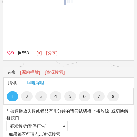
0
553
[
]
[分享]
选集
[源站播放]
[资源搜索]
腾讯
哔哩哔哩
1
2
3
4
5
6
7
8
* 如遇播放失败或者只有几分钟的请尝试切换 ↑播放源 或切换解
析接口
虾米解析(暂停广告)
如果都不行请点击资源搜索