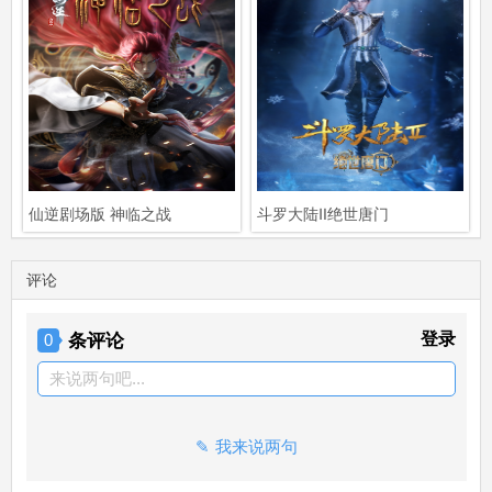
仙逆剧场版 神临之战
斗罗大陆Ⅱ绝世唐门
评论
条评论
登录
0
来说两句吧...
我来说两句