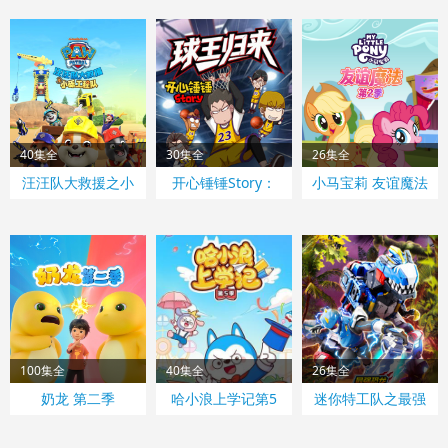
40集全
30集全
26集全
汪汪队大救援之小
开心锤锤Story：
小马宝莉 友谊魔法
砾工程队
球王归来
第二季 中文配音
100集全
40集全
26集全
奶龙 第二季
哈小浪上学记第5
迷你特工队之最强
季
恐龙