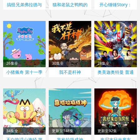
搞怪兄弟弗拉德与
猫和老鼠之鸭鸭的
开心锤锤Story：
尼基 中文配音
烦恼
我不是杆神 第2季
26集全
30集全
28集全
小猪佩奇 第十一季
我不是杆神
奥美迦奥特曼 普通
话
34集全
更新至148集
更新至92集
不白吃话山海经 第
靠捡垃圾成神
丧尸末日当房东