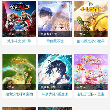
13集全
更新至127集
52集全
炫卡斗士 第3季
偷偷藏不住
熊出没之小小世界
2
52集全
更新至80集
26集全
熊出没之神奇宝物
斗罗大陆5重生唐
彩虹护卫队2 星宝
三
能量