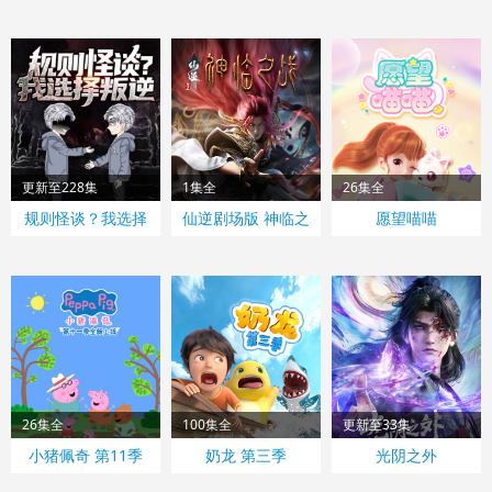
更新至228集
1集全
26集全
规则怪谈？我选择
仙逆剧场版 神临之
愿望喵喵
叛逆 动态漫画
战
26集全
100集全
更新至33集
小猪佩奇 第11季
奶龙 第三季
光阴之外