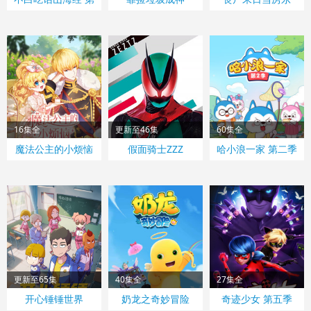
二季
16集全
更新至46集
60集全
魔法公主的小烦恼
假面骑士ZZZ
哈小浪一家 第二季
更新至65集
40集全
27集全
开心锤锤世界
奶龙之奇妙冒险
奇迹少女 第五季