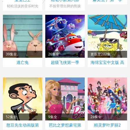
轻松活泼的音乐时光
不按常理出牌的熊孩
子
39集全
26集全
更新至202集
逃亡兔
超级飞侠第一季
海绵宝宝中文版 高
清版
52集全
9集全
26集全
憨豆先生动画版第
芭比之梦想豪宅第
精灵梦叶罗丽2