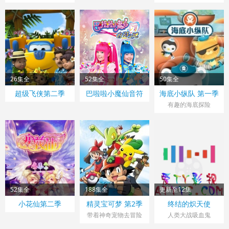
26集全
52集全
50集全
超级飞侠第二季
巴啦啦小魔仙音符
海底小纵队 第一季
之谜
有趣的海底探险
52集全
188集全
更新至12集
小花仙第二季
精灵宝可梦 第2季
终结的炽天使
带着神奇宠物去冒险
人类大战吸血鬼