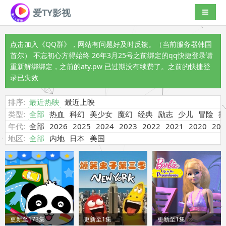
爱TY影视
导航切
点击加入《QQ群》
，网站有问题好及时反馈。（当前服务器韩国
首尔） 不忘初心方得始终 26年3月25号之前绑定的qq快捷登录请
重新解绑绑定，之前的aty.pw 已过期没有续费了。之前的快捷登
录已失效
排序:
最近热映
最近上映
类型:
全部
热血
科幻
美少女
魔幻
经典
励志
少儿
冒险
搞
年代:
全部
2026
2025
2024
2023
2022
2021
2020
201
地区:
全部
内地
日本
美国
更新至173集
更新至1集
更新至1集