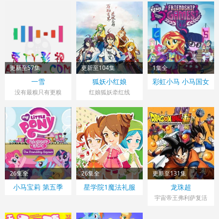
更新至57集
更新至104集
1集全
一雪
狐妖小红娘
彩虹小马 小马国女
孩3:友谊运动会
没有最糗只有更糗
红娘狐妖牵红线
26集全
26集全
更新至131集
小马宝莉 第五季
星学院1魔法礼服
龙珠超
(中配）
宇宙帝王弗利萨复活