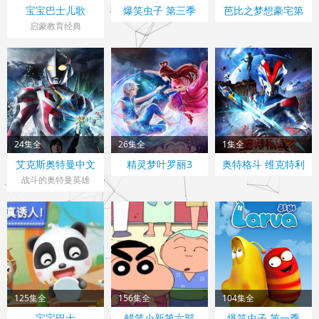
宝宝巴士儿歌
爆笑虫子 第三季
芭比之梦想豪宅第
4季
启蒙教育经典
24集全
26集全
1集全
艾克斯奥特曼中文
精灵梦叶罗丽3
奥特格斗 维克特利
版
普通话版
战斗的奥特曼英雄
125集全
156集全
104集全
宝宝巴士
蜡笔小新第六部
爆笑虫子 第一季