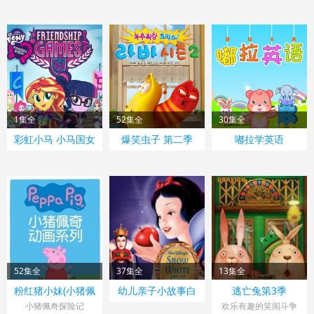
2季
2季
1集全
52集全
30集全
彩虹小马 小马国女
爆笑虫子 第二季
嘟拉学英语
孩3：友谊大赛
52集全
37集全
13集全
粉红猪小妹(小猪佩
幼儿亲子小故事白
逃亡兔第3季
奇)第二季
雪公主篇
小猪佩奇探险记
欢乐有趣的笑闹斗争