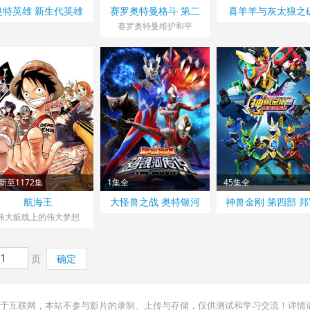
奥特英雄 新生代英雄
赛罗奥特曼格斗 第二
喜羊羊与灰太狼之
传（中配）
季
界山海诀
赛罗奥特曼维护和平
新至1172集
1集全
45集全
航海王
大怪兽之战 奥特银河
神兽金刚 第四部 邦
传说 THE MOVIE（中
历险记
伟大航线上的伟大梦想
配）
页
确定
用于互联网，本站不参与影片的录制、上传与存储，仅供测试和学习交流！详情