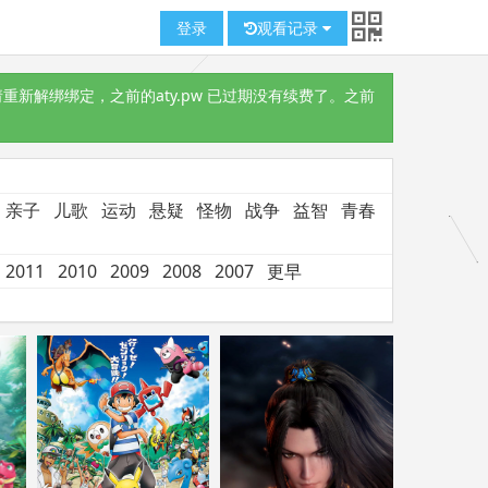
登录
观看记录
重新解绑绑定，之前的aty.pw 已过期没有续费了。之前
亲子
儿歌
运动
悬疑
怪物
战争
益智
青春
2011
2010
2009
2008
2007
更早