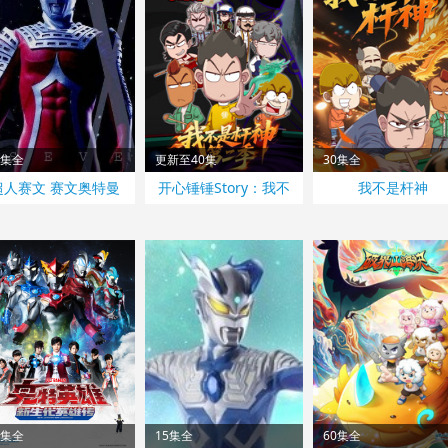
8集全
更新至40集
30集全
超人赛文 赛文奥特曼
开心锤锤Story：我不
我不是杆神
国语
是杆神 第2季
6集全
15集全
60集全