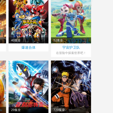
40集全
52集全
爆速合体
宇宙护卫队
在冒险中探索世界吧！
29集全
720集全