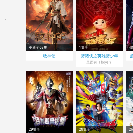
更新至68集
1集全
4
牧神记
猪猪侠之英雄猪少年
里面有TFboys？
29集全
28集全
2