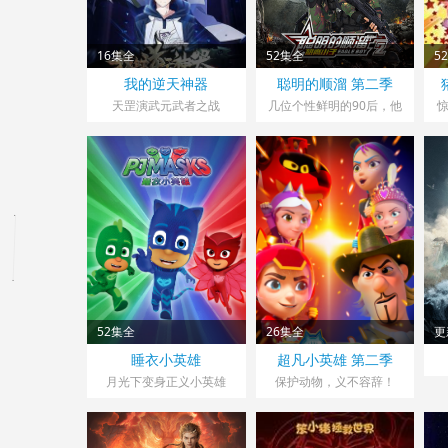
16集全
52集全
5
我的逆天神器
聪明的顺溜 第二季
天罡演武元武者之战
几位个性鲜明的90后，他
们怀揣着不同的梦想和目
的，从五湖四海出发...
52集全
26集全
更
睡衣小英雄
超凡小英雄 第二季
月光下变身正义小英雄
保护动物，义不容辞！