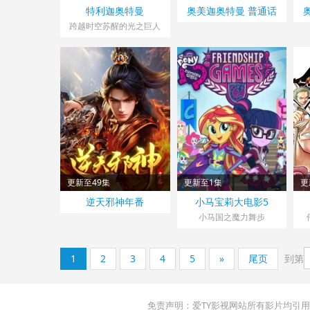
特利迦奥特曼
奥美迦奥特曼 普通话
跨越时空苏醒的光之巨人
更新至49集
更新至1集
更
逆天邪神年番
小马宝莉大电影5
小马国之魔力舞步
1
2
3
4
5
»
尾页
到第
免责声明：爱TY影视网站所有影片均引