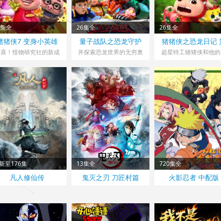
2集全
26集全
26集全
猪猪侠7 变身小英雄
量子战队之恐龙守护
猪猪侠之恐龙日记 
七季
惊喜！怪物研究社的新成
并探索恐龙世界的无穷奥
超星特工猪猪侠和他的
员
秘
伴
新至176集
13集全
720集全
凡人修仙传
鬼灭之刃 刀匠村篇
火影忍者 中配版