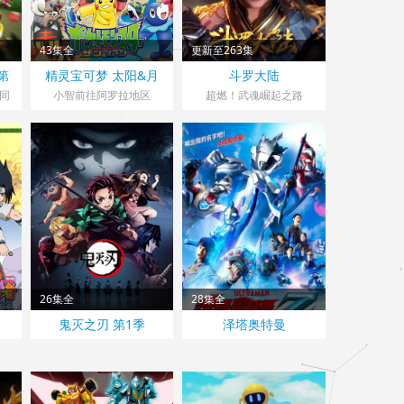
43集全
更新至263集
第
精灵宝可梦 太阳&月
斗罗大陆
亮
同
小智前往阿罗拉地区
超燃！武魂崛起之路
26集全
28集全
鬼灭之刃 第1季
泽塔奥特曼