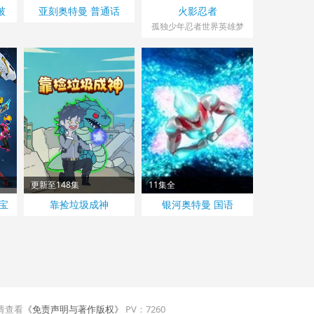
破
亚刻奥特曼 普通话
火影忍者
孤独少年忍者世界英雄梦
更新至148集
11集全
宝
靠捡垃圾成神
银河奥特曼 国语
请查看
《免责声明与著作版权》
PV：
7260