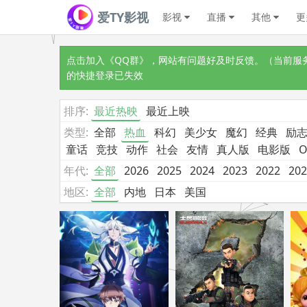
爱TY影视
影视
直播
其他
更
点击加入《QQ群》
，网站有问题好及时反馈。（当前服务器
的快捷登录已失效
排序:
最近热映
最近上映
类型:
全部
热血
科幻
美少女
魔幻
经典
励
童话
竞技
动作
社会
友情
真人版
电影版
O
年代:
全部
2026
2025
2024
2023
2022
202
地区:
全部
内地
日本
美国